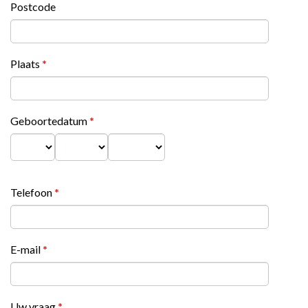
Postcode
Plaats
*
Geboortedatum
*
Dag
Maand
Jaar
Telefoon
*
E-mail
*
Uw vraag
*