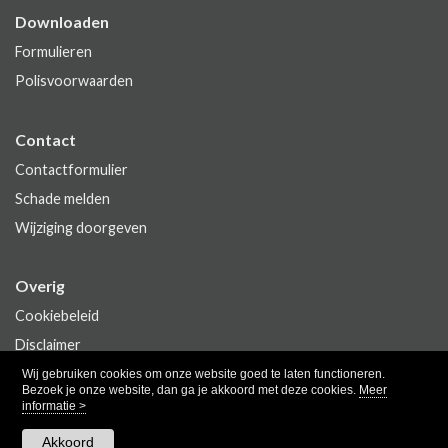
Downloaden
Formulieren
Polisvoorwaarden
Contact
Contactformulier
Schade melden
Wijziging doorgeven
Overig
Cookiebeleid
Disclaimer
Privacy
Wij gebruiken cookies om onze website goed te laten functioneren.
Bezoek je onze website, dan ga je akkoord met deze cookies.
Meer
informatie >
Akkoord