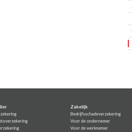
lier
Zakelijk
zekering
Bedrijfsschadeverzekering
utoverzekering
Voor de ondernemer
rzekering
Voor de werknemer