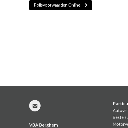
Polisvoorwaarden Online
Particu
Autover
Bestela
Motorve
VBA Berghem