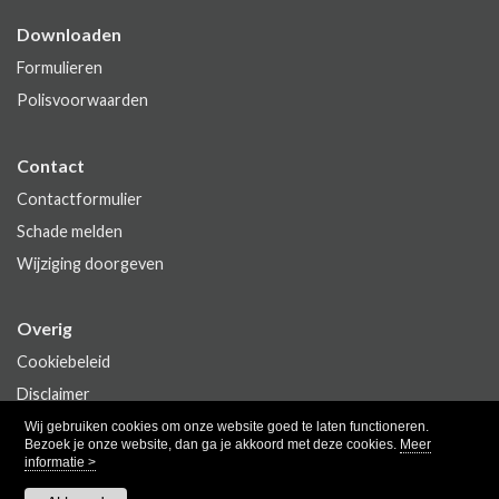
Downloaden
Formulieren
Polisvoorwaarden
Contact
Contactformulier
Schade melden
Wijziging doorgeven
Overig
Cookiebeleid
Disclaimer
Privacy
Wij gebruiken cookies om onze website goed te laten functioneren.
Bezoek je onze website, dan ga je akkoord met deze cookies.
Meer
informatie >