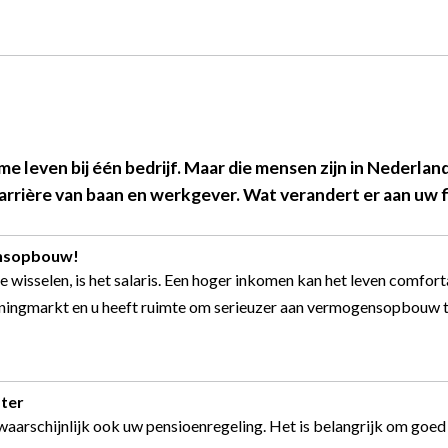
leven bij één bedrijf. Maar die mensen zijn in Nederland
rrière van baan en werkgever. Wat verandert er aan uw f
ensopbouw!
 wisselen, is het salaris. Een hoger inkomen kan het leven comfor
ingmarkt en u heeft ruimte om serieuzer aan vermogensopbouw te 
ater
waarschijnlijk ook uw pensioenregeling. Het is belangrijk om goed