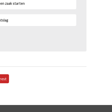
gen zaak starten
tslag
rest