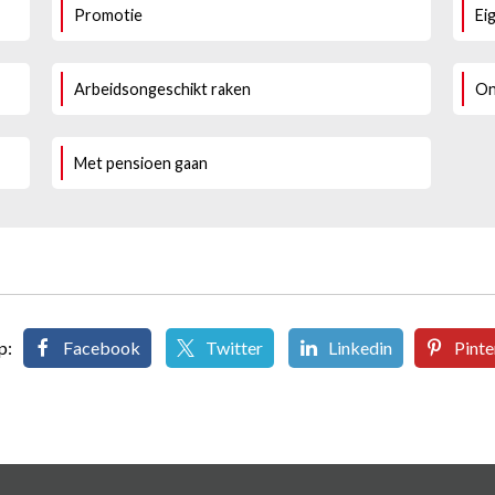
Promotie
Ei
Arbeidsongeschikt raken
On
Met pensioen gaan
p:
Facebook
Twitter
Linkedin
Pinte