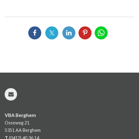
VBA Berghem
Osseweg 21
5351 AA
Berghem
T
(0412) 40 36 14