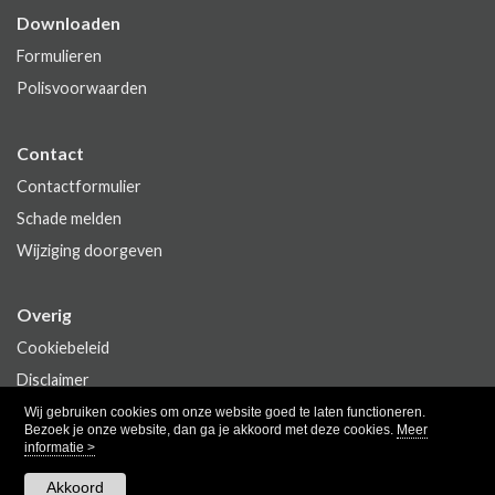
Downloaden
Formulieren
Polisvoorwaarden
Contact
Contactformulier
Schade melden
Wijziging doorgeven
Overig
Cookiebeleid
Disclaimer
Privacy
Wij gebruiken cookies om onze website goed te laten functioneren.
Bezoek je onze website, dan ga je akkoord met deze cookies.
Meer
informatie >
Akkoord