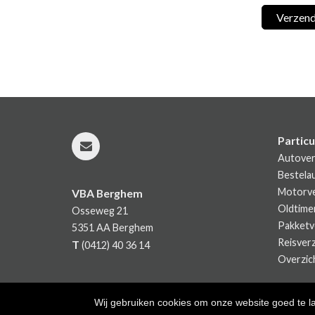
Particu
Autover
Bestela
Motorve
VBA Berghem
Oldtime
Osseweg 21
Pakketv
5351 AA
Berghem
Reisver
T
(0412) 40 36 14
Overzich
Wij gebruiken cookies om onze website goed te l